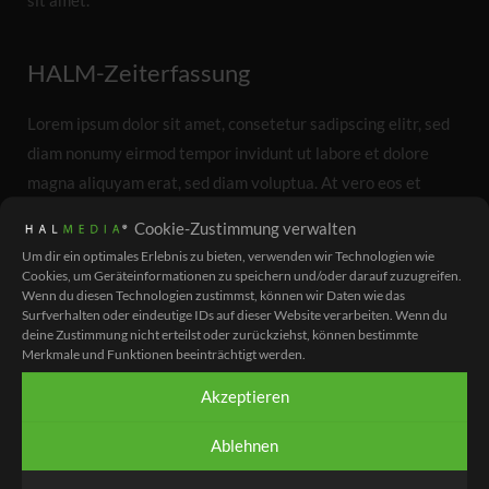
sit amet.
HALM-Zeiterfassung
Lorem ipsum dolor sit amet, consetetur sadipscing elitr, sed
diam nonumy eirmod tempor invidunt ut labore et dolore
magna aliquyam erat, sed diam voluptua. At vero eos et
accusam et justo duo dolores et ea rebum. Stet clita kasd
Cookie-Zustimmung verwalten
gubergren, no sea takimata sanctus est Lorem ipsum dolor
Um dir ein optimales Erlebnis zu bieten, verwenden wir Technologien wie
sit amet. Lorem ipsum dolor sit amet, consetetur sadipscing
Cookies, um Geräteinformationen zu speichern und/oder darauf zuzugreifen.
Wenn du diesen Technologien zustimmst, können wir Daten wie das
elitr, sed diam nonumy eirmod tempor invidunt ut labore et
Surfverhalten oder eindeutige IDs auf dieser Website verarbeiten. Wenn du
dolore magna aliquyam erat, sed diam voluptua. At vero eos
deine Zustimmung nicht erteilst oder zurückziehst, können bestimmte
Merkmale und Funktionen beeinträchtigt werden.
et accusam et justo duo dolores et ea rebum. Stet clita kasd
gubergren, no sea takimata sanctus est Lorem ipsum dolor
Akzeptieren
sit amet.
Ablehnen