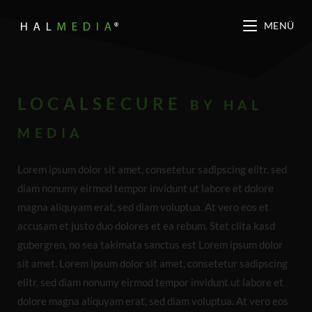
MENÜ
LOCALSECURE
BY HAL
MEDIA
Lorem ipsum dolor sit amet, consetetur sadipscing elitr, sed
diam nonumy eirmod tempor invidunt ut labore et dolore
magna aliquyam erat, sed diam voluptua. At vero eos et
accusam et justo duo dolores et ea rebum. Stet clita kasd
gubergren, no sea takimata sanctus est Lorem ipsum dolor
sit amet. Lorem ipsum dolor sit amet, consetetur sadipscing
elitr, sed diam nonumy eirmod tempor invidunt ut labore et
dolore magna aliquyam erat, sed diam voluptua. At vero eos