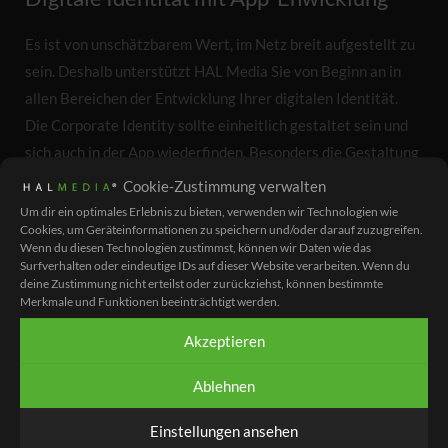
Es ist von unschätzbarem Wert, im Netz breit aufgestellt zu
sein. Deshalb unterstützt HAL Media Sie von Beginn an in
allen Bereichen der Entwicklung Ihrer digitalen Identität.
Die Corporate Identity sollte einheitlich gestaltet sein und
sich auch in der App wiederfinden. Besonders die Gestaltung
eines übergeordneten Designs ist ein wesentlicher Baustein.
Cookie-Zustimmung verwalten
Potenzielle Kunden erkennen Sie sofort auf allen
Um dir ein optimales Erlebnis zu bieten, verwenden wir Technologien wie
Cookies, um Geräteinformationen zu speichern und/oder darauf zuzugreifen.
Plattformen. Ist die App einmal produziert, bieten wir Ihnen
Wenn du diesen Technologien zustimmst, können wir Daten wie das
bei Bedarf Pflege und regelmäßige Updates zur Entwicklung
Surfverhalten oder eindeutige IDs auf dieser Website verarbeiten. Wenn du
deine Zustimmung nicht erteilst oder zurückziehst, können bestimmte
an.
Merkmale und Funktionen beeinträchtigt werden.
Akzeptieren
Ablehnen
Einstellungen ansehen