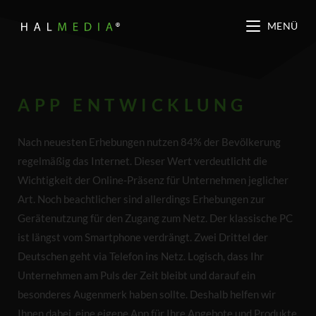
MENÜ
APP ENTWICKLUNG
Nach neuesten Erhebungen nutzen 84% der Bevölkerung
regelmäßig das Internet. Dieser Wert verdeutlicht die
Wichtigkeit der Online-Präsenz für Unternehmen jeglicher
Art. Noch beachtlicher sind allerdings Erhebungen zur
Gerätenutzung für den Zugang zum Netz. Der klassische PC
ist längst vom Smartphone verdrängt. Zwei Drittel der
Deutschen geht via Telefon ins Netz. Logisch, dass Ihr
Unternehmen am Puls der Zeit bleibt und darauf ein
besonderes Augenmerk haben sollte. Deshalb helfen wir
Ihnen dabei, eine eigene App für Ihre Angebote und Produkte